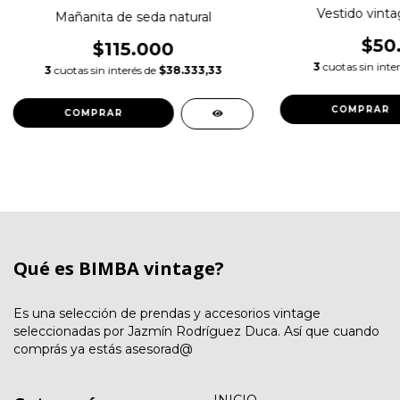
Vestido vint
Mañanita de seda natural
$50
$115.000
3
cuotas sin inte
3
cuotas sin interés de
$38.333,33
COMPRAR
Qué es BIMBA vintage?
Es una selección de prendas y accesorios vintage
seleccionadas por Jazmín Rodríguez Duca. Así que cuando
comprás ya estás asesorad@
INICIO