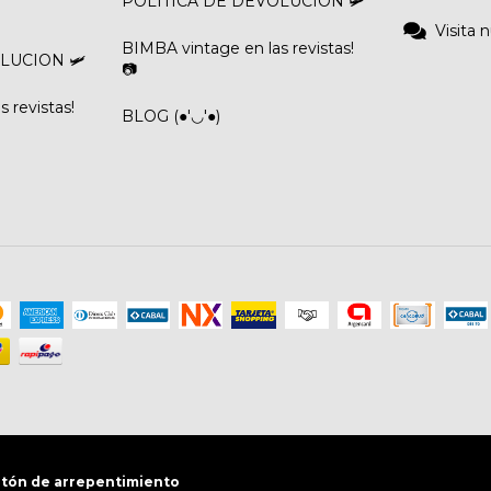
POLITICA DE DEVOLUCION 🛩️
Visita 
BIMBA vintage en las revistas!
LUCION 🛩️
📷
 revistas!
BLOG (●'◡'●)
tón de arrepentimiento