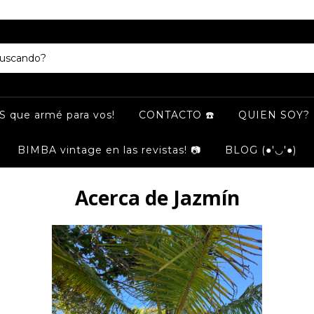
LIBERTAD 958 local 16 A
 que armé para vos!
CONTACTO ☎️
QUIEN SOY? 
BIMBA vintage en las revistas! 📷
BLOG (●'◡'●)
Acerca de Jazmín