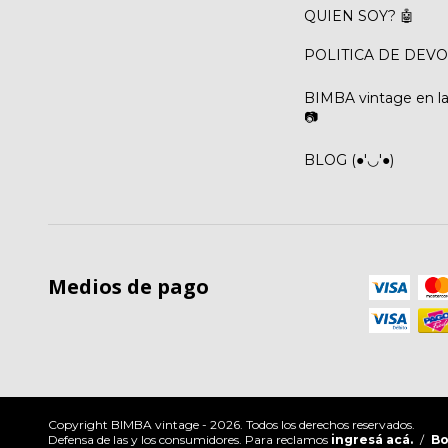
QUIEN SOY? 🤖
POLITICA DE DEVO
BIMBA vintage en las
📷
BLOG (●'◡'●)
Medios de pago
Copyright BIMBA vintage - 2026. Todos los derechos reservados.
Defensa de las y los consumidores. Para reclamos
ingresá acá.
/
Bo