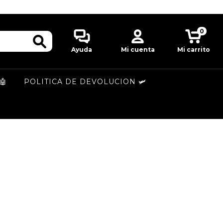
0
Ayuda
Mi cuenta
Mi carrito
🤖
POLITICA DE DEVOLUCION 🛩️