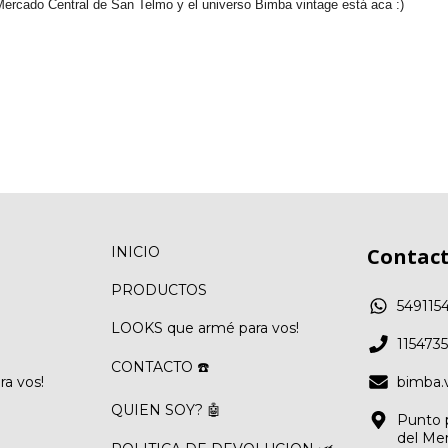
l Mercado Central de San Telmo y el universo Bimba vintage está aca :)
INICIO
Contac
PRODUCTOS
549115
LOOKS que armé para vos!
115473
CONTACTO ☎️
a vos!
bimba.
QUIEN SOY? 🤖
Punto p
del Me