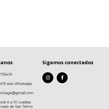
tanos
Sigamos conectados
4735419
5419 solo Whatsapp
vintage@gmail.com
ick it a 10 cuadras
rcado de San Telmo