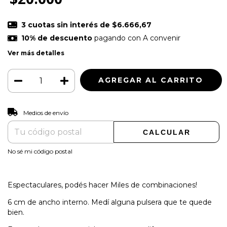
3
cuotas sin interés de
$6.666,67
10% de descuento
pagando con A convenir
Ver más detalles
CAMBIAR CP
Entregas para el CP:
Medios de envío
CALCULAR
No sé mi código postal
Espectaculares, podés hacer Miles de combinaciones!
6 cm de ancho interno. Medí alguna pulsera que te quede
bien.