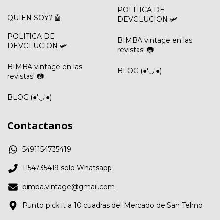
POLITICA DE
QUIEN SOY? 🤖
DEVOLUCION 🛩️
POLITICA DE
BIMBA vintage en las
DEVOLUCION 🛩️
revistas! 📷
BIMBA vintage en las
BLOG (●'◡'●)
revistas! 📷
BLOG (●'◡'●)
Contactanos
5491154735419
1154735419 solo Whatsapp
bimba.vintage@gmail.com
Punto pick it a 10 cuadras del Mercado de San Telmo