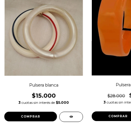
Pulsera
Pulsera blanca
$15.000
$28.000
3
cuotas sin int
3
cuotas sin interés de
$5.000