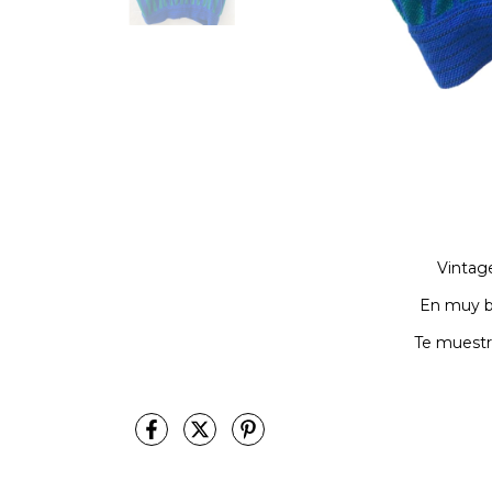
Vintag
En muy b
Te muestr