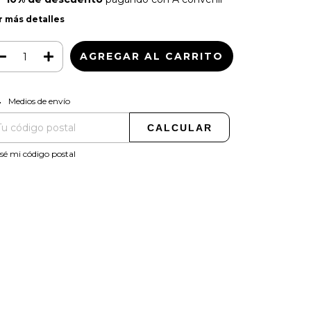
r más detalles
CAMBIAR CP
regas para el CP:
Medios de envío
CALCULAR
sé mi código postal