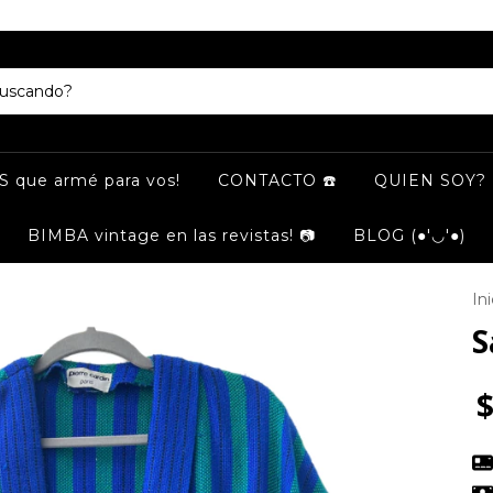
LIBERTAD 958 local 16 A
 que armé para vos!
CONTACTO ☎️
QUIEN SOY? 
BIMBA vintage en las revistas! 📷
BLOG (●'◡'●)
Ini
S
$