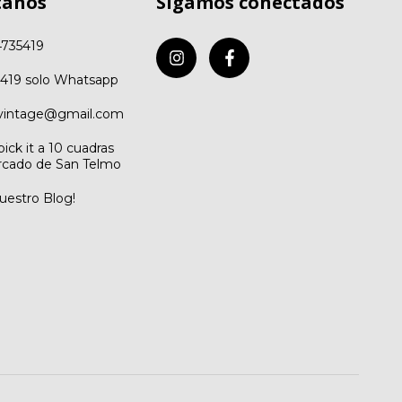
tanos
Sigamos conectados
4735419
5419 solo Whatsapp
vintage@gmail.com
ick it a 10 cuadras
rcado de San Telmo
nuestro Blog!