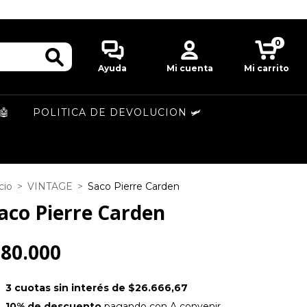
0
Ayuda
Mi cuenta
Mi carrito
🤖
POLITICA DE DEVOLUCION 🛩️
cio
>
VINTAGE
>
Saco Pierre Carden
aco Pierre Carden
80.000
3
cuotas sin interés de
$26.666,67
10% de descuento
pagando con A convenir