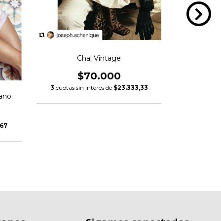
Chal Vintage
$70.000
Cam
3
cuotas sin interés de
$23.333,33
$
ano.
3
cuotas si
,67