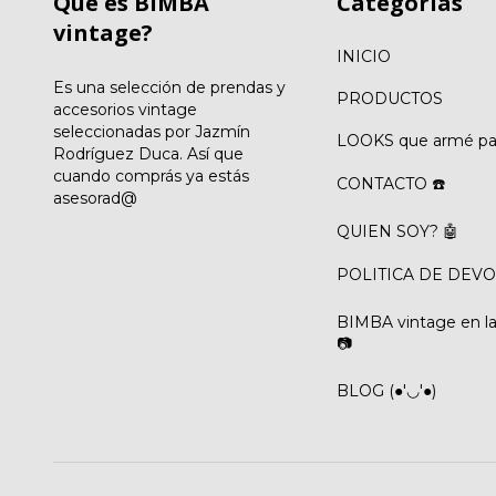
Qué es BIMBA
Categorías
vintage?
INICIO
Es una selección de prendas y
PRODUCTOS
accesorios vintage
seleccionadas por Jazmín
LOOKS que armé par
Rodríguez Duca. Así que
cuando comprás ya estás
CONTACTO ☎️
asesorad@
QUIEN SOY? 🤖
POLITICA DE DEVO
BIMBA vintage en las
📷
BLOG (●'◡'●)