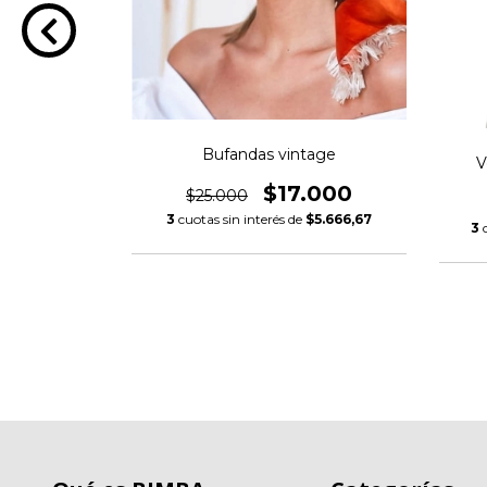
Bufandas vintage
V
$17.000
$25.000
0
3
cuotas sin interés de
$5.666,67
3
$8.333,33