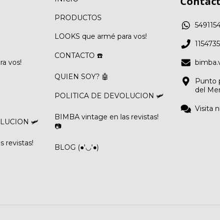
Contac
PRODUCTOS
549115
LOOKS que armé para vos!
115473
CONTACTO ☎️
a vos!
bimba.
QUIEN SOY? 🤖
Punto p
del Me
POLITICA DE DEVOLUCION 🛩️
Visita 
BIMBA vintage en las revistas!
LUCION 🛩️
📷
 revistas!
BLOG (●'◡'●)